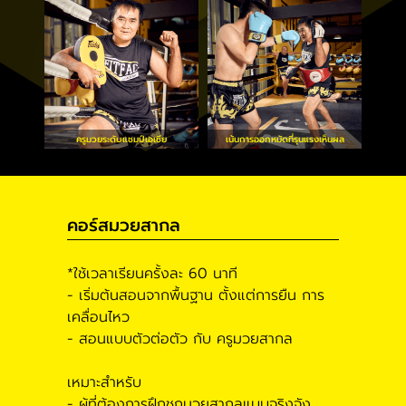
ครูมวยระดับแชมป์เอเชีย
เน้นการออกหมัดที่รุนแรงเห็นผล
คอร์สมวยสากล
*ใช้เวลาเรียนครั้งละ 60 นาที
- เริ่มต้นสอนจากพื้นฐาน ตั้งแต่การยืน การ
เคลื่อนไหว
- สอนแบบตัวต่อตัว กับ ครูมวยสากล
เหมาะสำหรับ
- ผู้ที่ต้องการฝึกชกมวยสากลแบบจริงจัง